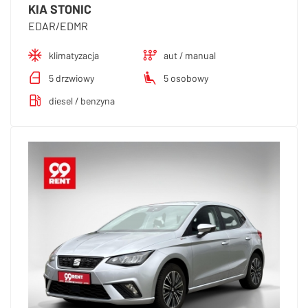
KIA STONIC
EDAR/EDMR
klimatyzacja
aut / manual
5 drzwiowy
5 osobowy
diesel / benzyna