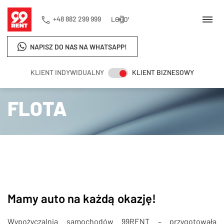
+48 882 299 999
LOGOWANIE
NAPISZ DO NAS NA WHATSAPP!
KLIENT INDYWIDUALNY
KLIENT BIZNESOWY
Strona główna
Flota
FLOTA
Mamy auto na każdą okazję!
Wypożyczalnia samochodów 99RENT – przygotowała