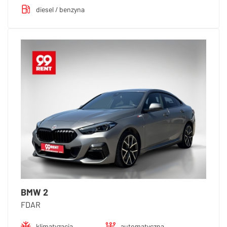
diesel / benzyna
BMW 2
FDAR
klimatyzacja
automatyczna