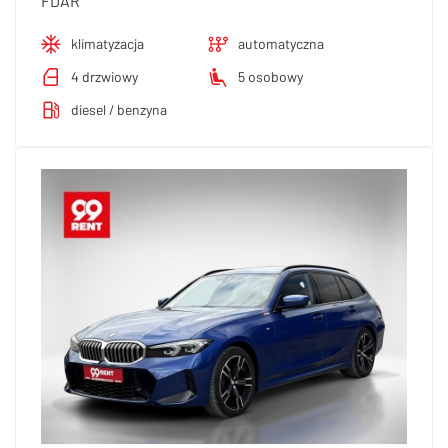
FDAR
klimatyzacja
automatyczna
4 drzwiowy
5 osobowy
diesel / benzyna