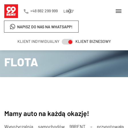
+48 882 299 999
LOGOWANIE
NAPISZ DO NAS NA WHATSAPP!
KLIENT INDYWIDUALNY
KLIENT BIZNESOWY
Strona główna
Flota
FLOTA
Mamy auto na każdą okazję!
Wypożyczalnia samochodów 99RENT – przygotowała