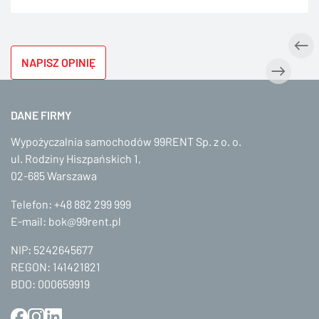
NAPISZ OPINIĘ
DANE FIRMY
Wypożyczalnia samochodów 99RENT Sp. z o. o.
ul. Rodziny Hiszpańskich 1,
02-685 Warszawa
Telefon:
+48 882 299 999
E-mail:
bok@99rent.pl
NIP: 5242645677
REGON: 141421821
BDO: 000659919