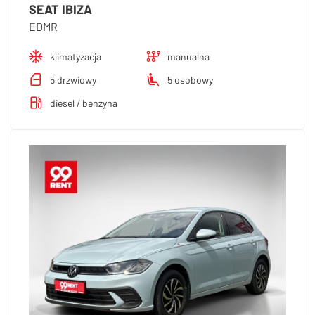
SEAT IBIZA
EDMR
klimatyzacja
manualna
5 drzwiowy
5 osobowy
diesel / benzyna