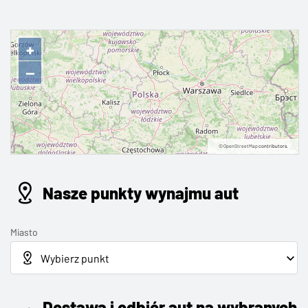
+
−
©
OpenStreetMap
contributors.
Nasze punkty wynajmu aut
Miasto
Dostawa i odbiór aut na wybranych