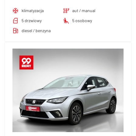
klimatyzacja
aut / manual
5 drzwiowy
5 osobowy
diesel / benzyna