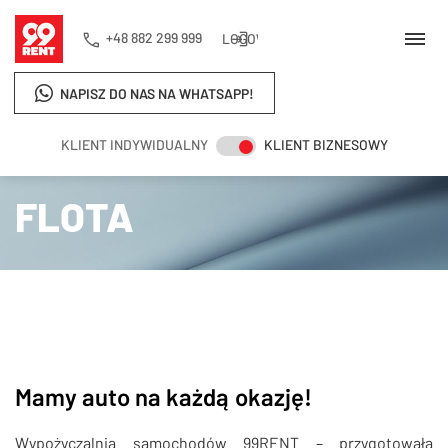
+48 882 299 999
LOGOWANIE
NAPISZ DO NAS NA WHATSAPP!
KLIENT INDYWIDUALNY
KLIENT BIZNESOWY
Strona główna
Flota
FLOTA
Mamy auto na każdą okazję!
Wypożyczalnia samochodów 99RENT – przygotowała