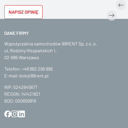
NAPISZ OPINIĘ
DANE FIRMY
Wypożyczalnia samochodów 99RENT Sp. z o. o.
ul. Rodziny Hiszpańskich 1,
02-685 Warszawa
Telefon:
+48 882 299 999
E-mail:
bok@99rent.pl
NIP: 5242645677
REGON: 141421821
BDO: 000659919