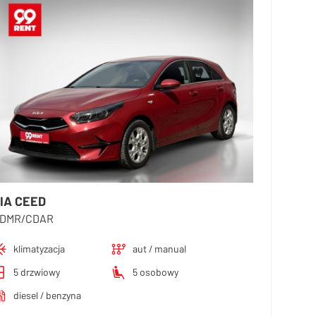
IA CEED
DMR/CDAR
klimatyzacja
aut / manual
5 drzwiowy
5 osobowy
diesel / benzyna