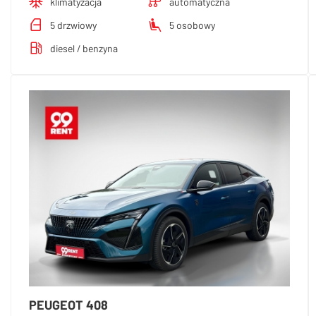
klimatyzacja
automatyczna
5 drzwiowy
5 osobowy
diesel / benzyna
PEUGEOT 408