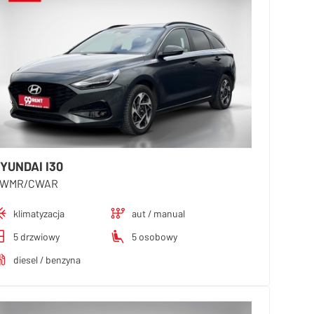
YUNDAI I30
WMR/CWAR
klimatyzacja
aut / manual
5 drzwiowy
5 osobowy
diesel / benzyna