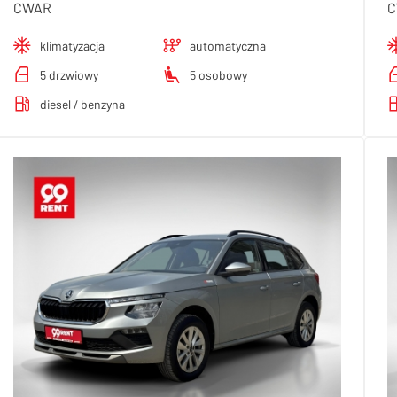
CWAR
C
klimatyzacja
automatyczna
5 drzwiowy
5 osobowy
diesel / benzyna