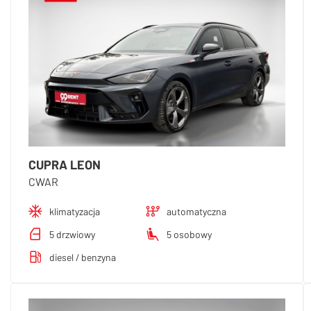
CUPRA LEON
CWAR
klimatyzacja
automatyczna
5 drzwiowy
5 osobowy
diesel / benzyna