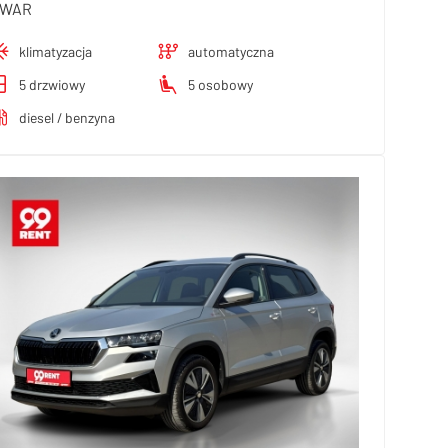
WAR
klimatyzacja
automatyczna
5 drzwiowy
5 osobowy
diesel / benzyna