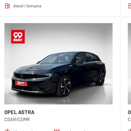
diesel / benzyna
OPEL ASTRA
O
CDAR/CDMR
C