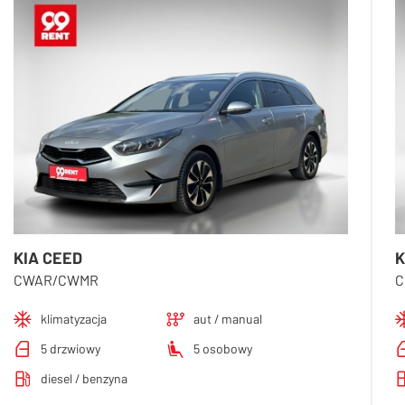
KIA CEED
K
CWAR/CWMR
C
klimatyzacja
aut / manual
5 drzwiowy
5 osobowy
diesel / benzyna