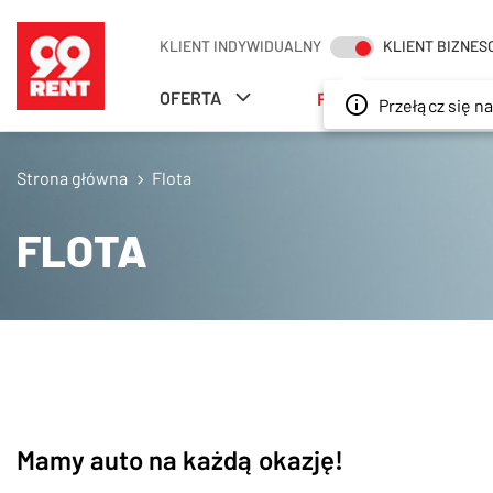
SZUKAJ
KLIENT INDYWIDUALNY
KLIENT BIZNE
OFERTA
FLOTA
ODDZIA
Przełącz się na 
Strona główna
Flota
FLOTA
Mamy auto na każdą okazję!