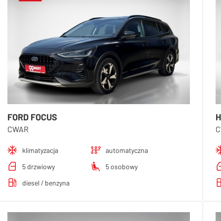
FORD FOCUS
H
CWAR
C
klimatyzacja
automatyczna
5 drzwiowy
5 osobowy
diesel / benzyna