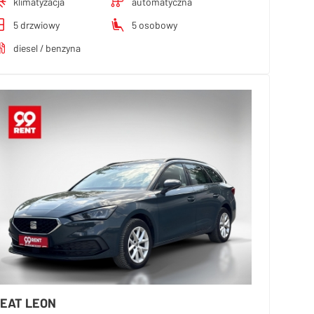
klimatyzacja
automatyczna
5 drzwiowy
5 osobowy
diesel / benzyna
EAT LEON