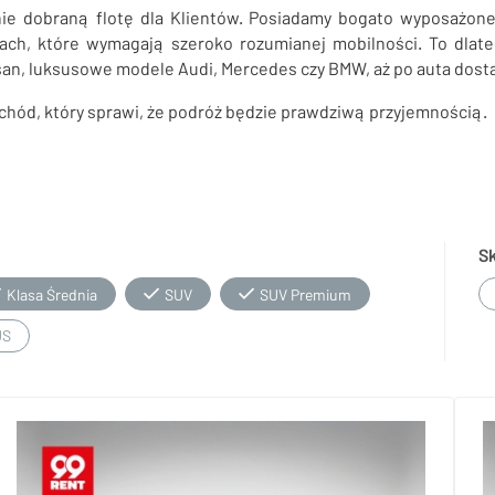
e dobraną flotę dla Klientów. Posiadamy bogato wyposażon
ach, które wymagają szeroko rozumianej mobilności. To dlat
san, luksusowe modele Audi, Mercedes czy BMW, aż po auta dosta
ochód, który sprawi, że podróż będzie prawdziwą przyjemnością.
S
Klasa Średnia
SUV
SUV Premium
US