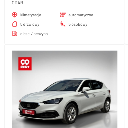
CDAR
klimatyzacja
automatyczna
5 drzwiowy
5 osobowy
diesel / benzyna