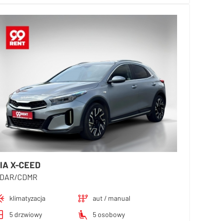
IA X-CEED
DAR/CDMR
klimatyzacja
aut / manual
5 drzwiowy
5 osobowy