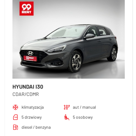
HYUNDAI I30
CDAR/CDMR
klimatyzacja
aut / manual
5 drzwiowy
5 osobowy
diesel / benzyna