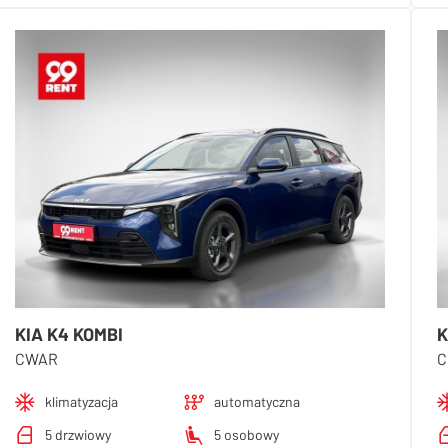
KIA K4 KOMBI
K
CWAR
C
klimatyzacja
automatyczna
5 drzwiowy
5 osobowy