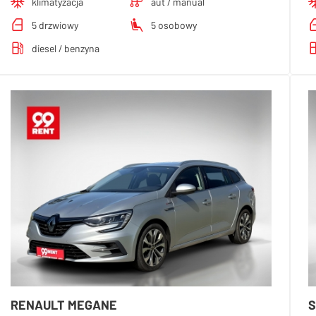
klimatyzacja
aut / manual
5 drzwiowy
5 osobowy
diesel / benzyna
RENAULT MEGANE
S