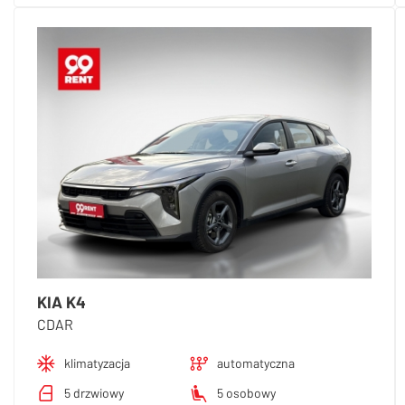
KIA K4
CDAR
klimatyzacja
automatyczna
5 drzwiowy
5 osobowy