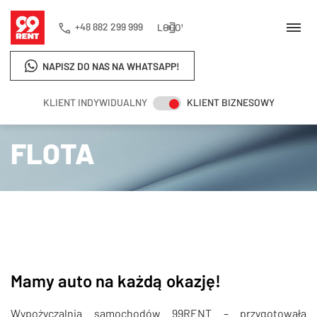
+48 882 299 999
LOGOWANIE
NAPISZ DO NAS NA WHATSAPP!
KLIENT INDYWIDUALNY
KLIENT BIZNESOWY
Strona główna
Flota
FLOTA
Mamy auto na każdą okazję!
Wypożyczalnia samochodów 99RENT – przygotowała