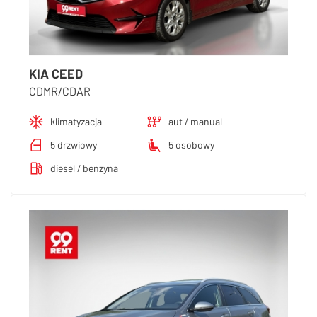
KIA CEED
CDMR/CDAR
klimatyzacja
aut / manual
5 drzwiowy
5 osobowy
diesel / benzyna