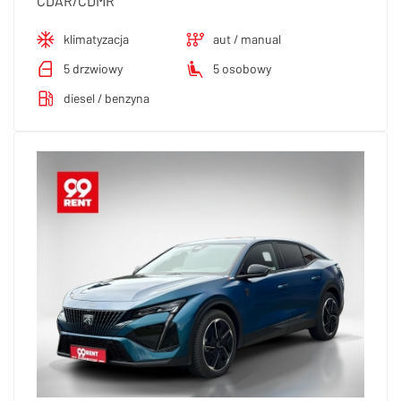
CDAR/CDMR
klimatyzacja
aut / manual
5 drzwiowy
5 osobowy
diesel / benzyna