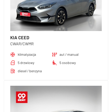
KIA CEED
CWAR/CWMR
klimatyzacja
aut / manual
5 drzwiowy
5 osobowy
diesel / benzyna