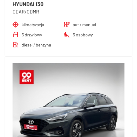
HYUNDAI I30
CDAR/CDMR
klimatyzacja
aut / manual
5 drzwiowy
5 osobowy
diesel / benzyna