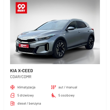
KIA X-CEED
CDAR/CDMR
klimatyzacja
aut / manual
5 drzwiowy
5 osobowy
diesel / benzyna