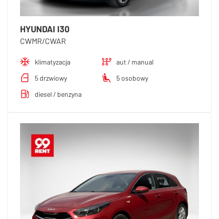
HYUNDAI I30
CWMR/CWAR
klimatyzacja
aut / manual
5 drzwiowy
5 osobowy
diesel / benzyna