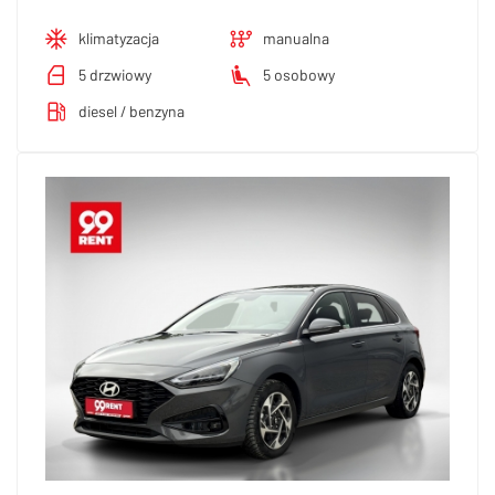
klimatyzacja
manualna
5 drzwiowy
5 osobowy
diesel / benzyna