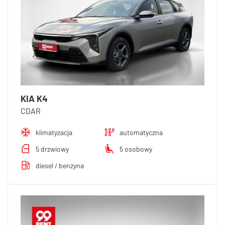
KIA K4
CDAR
klimatyzacja
automatyczna
5 drzwiowy
5 osobowy
diesel / benzyna