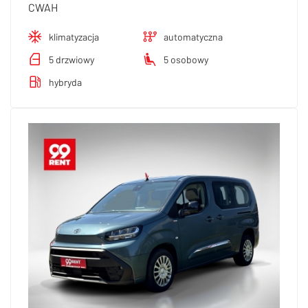
CWAH
klimatyzacja
automatyczna
5 drzwiowy
5 osobowy
hybryda