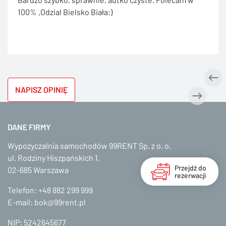
100% ,Odzial Bielsko Biała:)
NAPISZ OPINIĘ
DANE FIRMY
Wypożyczalnia samochodów 99RENT Sp. z o. o.
ul. Rodziny Hiszpańskich 1,
Przejdź do
02-685 Warszawa
rezerwacji
Telefon:
+48 882 299 999
E-mail:
bok@99rent.pl
NIP: 5242645677